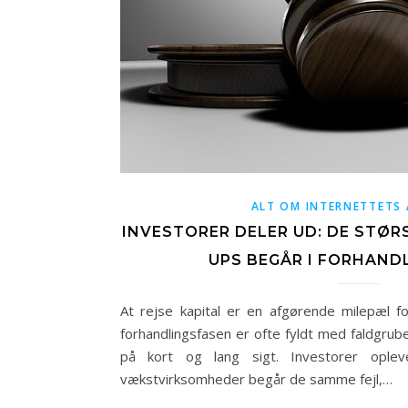
ALT OM INTERNETTETS 
INVESTORER DELER UD: DE STØRS
UPS BEGÅR I FORHAND
At rejse kapital er en afgørende milepæl f
forhandlingsfasen er ofte fyldt med faldgrub
på kort og lang sigt. Investorer ople
vækstvirksomheder begår de samme fejl,…