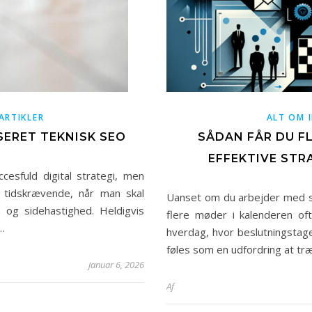
ARTIKLER
ALT OM 
ERET TEKNISK SEO
SÅDAN FÅR DU FL
EFFEKTIVE STR
esfuld digital strategi, men
g tidskrævende, når man skal
Uanset om du arbejder med sal
a og sidehastighed. Heldigvis
flere møder i kalenderen of
…
hverdag, hvor beslutningsta
føles som en udfordring at t
januar 6, 2026
Af