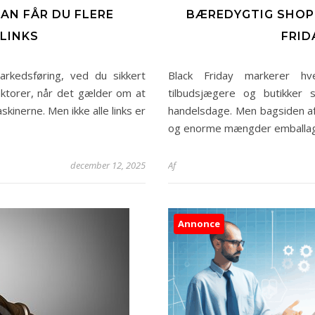
AN FÅR DU FLERE
BÆREDYGTIG SHOPP
LINKS
FRID
rkedsføring, ved du sikkert
Black Friday markerer h
faktorer, når det gælder om at
tilbudsjægere og butikker
inerne. Men ikke alle links er
handelsdage. Men bagsiden af
og enorme mængder emballage 
december 12, 2025
Af
Annonce