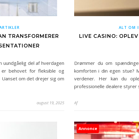
ARTIKLER
ALT OM 
ÅDAN TRANSFORMERER
LIVE CASINO: OPLE
ÆSENTATIONER
n uundgåelig del af hverdagen
Drømmer du om spændingen 
er behovet for fleksible og
komforten i din egen stue? 
r. Uanset om det drejer sig om
verdener. Her kan du oplev
professionelle dealere styrer 
august 19, 2025
Af
Annonce