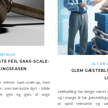
ARTIKLER
TE FEJL SAAS-SCALE-
ALT OM 
LINGSFASEN
GLEM GÆSTEBLOG
L
or enhver SaaS-scale-up, men
er, som kan koste dyrt – både
Linkbuilding har længe været 
ver igen og igen, at unge
og i mange år har gæsteblog
at opnå relevante og vær