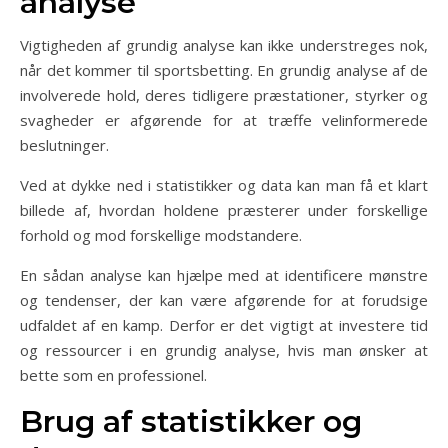
analyse
Vigtigheden af grundig analyse kan ikke understreges nok,
når det kommer til sportsbetting. En grundig analyse af de
involverede hold, deres tidligere præstationer, styrker og
svagheder er afgørende for at træffe velinformerede
beslutninger.
Ved at dykke ned i statistikker og data kan man få et klart
billede af, hvordan holdene præsterer under forskellige
forhold og mod forskellige modstandere.
En sådan analyse kan hjælpe med at identificere mønstre
og tendenser, der kan være afgørende for at forudsige
udfaldet af en kamp. Derfor er det vigtigt at investere tid
og ressourcer i en grundig analyse, hvis man ønsker at
bette som en professionel.
Brug af statistikker og