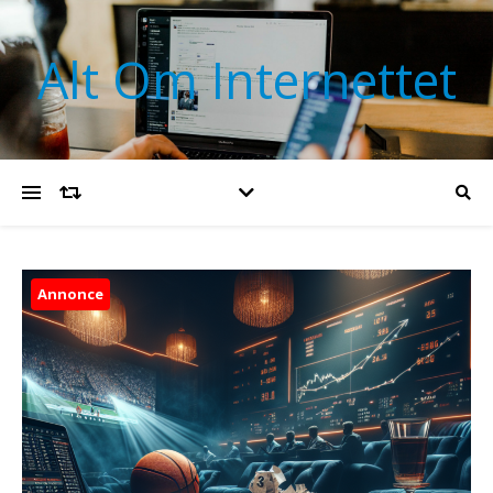
Alt Om Internettet
Annonce