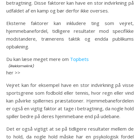
betragtning. Disse faktorer kan have en stor indvirkning på
udfaldet af en kamp og bør derfor ikke overses.
Eksterne faktorer kan inkludere ting som vejret,
hjemmebanefordel, tidligere resultater mod specifikke
modstandere, trænerens taktik og endda publikums
opbakning.
Du kan læse meget mere om
Topbets
her >>
Vejret kan for eksempel have en stor indvirkning på visse
sportsgrene som fodbold eller tennis, hvor regn eller vind
kan påvirke spillernes præstationer. Hjemmebanefordelen
er også en vigtig faktor at tage i betragtning, da nogle hold
spiller bedre på deres hjemmebane end på udebane.
Det er også vigtigt at se på tidligere resultater mellem de
to hold, da nogle hold måske har en psykologisk fordel