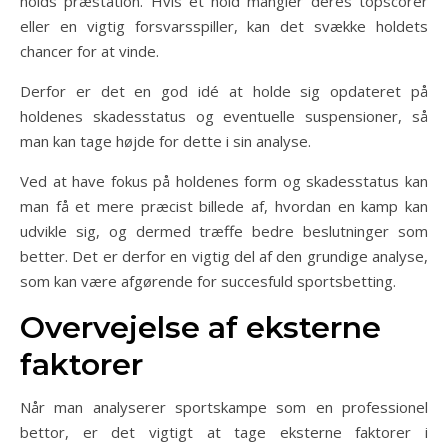
holds præstation. Hvis et hold mangler deres topscorer
eller en vigtig forsvarsspiller, kan det svække holdets
chancer for at vinde.
Derfor er det en god idé at holde sig opdateret på
holdenes skadesstatus og eventuelle suspensioner, så
man kan tage højde for dette i sin analyse.
Ved at have fokus på holdenes form og skadesstatus kan
man få et mere præcist billede af, hvordan en kamp kan
udvikle sig, og dermed træffe bedre beslutninger som
better. Det er derfor en vigtig del af den grundige analyse,
som kan være afgørende for succesfuld sportsbetting.
Overvejelse af eksterne
faktorer
Når man analyserer sportskampe som en professionel
bettor, er det vigtigt at tage eksterne faktorer i