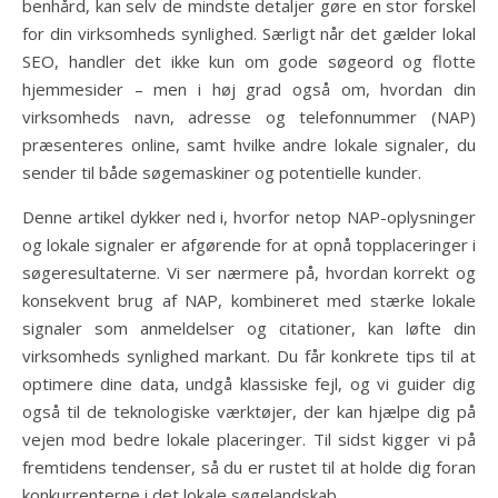
benhård, kan selv de mindste detaljer gøre en stor forskel
for din virksomheds synlighed. Særligt når det gælder lokal
SEO, handler det ikke kun om gode søgeord og flotte
hjemmesider – men i høj grad også om, hvordan din
virksomheds navn, adresse og telefonnummer (NAP)
præsenteres online, samt hvilke andre lokale signaler, du
sender til både søgemaskiner og potentielle kunder.
Denne artikel dykker ned i, hvorfor netop NAP-oplysninger
og lokale signaler er afgørende for at opnå topplaceringer i
søgeresultaterne. Vi ser nærmere på, hvordan korrekt og
konsekvent brug af NAP, kombineret med stærke lokale
signaler som anmeldelser og citationer, kan løfte din
virksomheds synlighed markant. Du får konkrete tips til at
optimere dine data, undgå klassiske fejl, og vi guider dig
også til de teknologiske værktøjer, der kan hjælpe dig på
vejen mod bedre lokale placeringer. Til sidst kigger vi på
fremtidens tendenser, så du er rustet til at holde dig foran
konkurrenterne i det lokale søgelandskab.