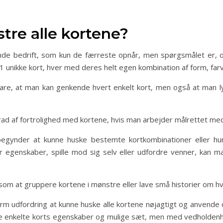
tre alle kortene?
nde bedrift, som kun de færreste opnår, men spørgsmålet er, 
1 unikke kort, hver med deres helt egen kombination af form, farve
bare, at man kan genkende hvert enkelt kort, men også at man l
 grad af fortrolighed med kortene, hvis man arbejder målrettet me
egynder at kunne huske bestemte kortkombinationer eller hu
r egenskaber, spille mod sig selv eller udfordre venner, kan 
m at gruppere kortene i mønstre eller lave små historier om hv
enorm udfordring at kunne huske alle kortene nøjagtigt og anvend
 de enkelte korts egenskaber og mulige sæt, men med vedholden