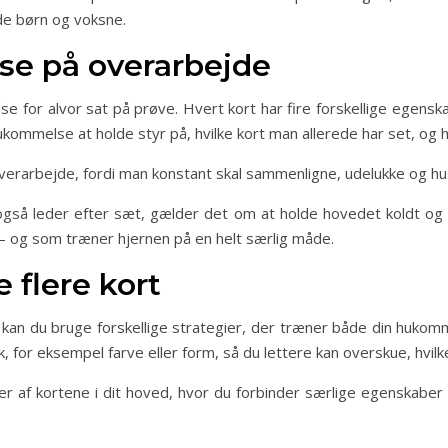
de børn og voksne.
e på overarbejde
lse for alvor sat på prøve. Hvert kort har fire forskellige egen
ommelse at holde styr på, hvilke kort man allerede har set, og h
verarbejde, fordi man konstant skal sammenligne, udelukke og hus
så leder efter sæt, gælder det om at holde hovedet koldt og b
– og som træner hjernen på en helt særlig måde.
e flere kort
 Set, kan du bruge forskellige strategier, der træner både din h
 for eksempel farve eller form, så du lettere kan overskue, hvilk
der af kortene i dit hoved, hvor du forbinder særlige egenskabe