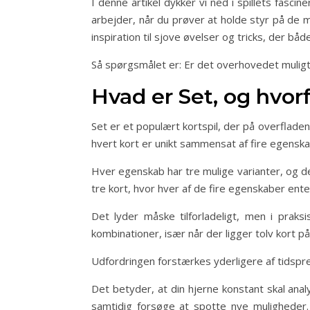
I denne artikel dykker vi ned i spillets fas
arbejder, når du prøver at holde styr på de ma
inspiration til sjove øvelser og tricks, der båd
Så spørgsmålet er: Er det overhovedet muligt a
Hvad er Set, og hvor
Set er et populært kortspil, der på overfladen 
hvert kort er unikt sammensat af fire egenskab
Hver egenskab har tre mulige varianter, og det
tre kort, hvor hver af de fire egenskaber enten 
Det lyder måske tilforladeligt, men i praks
kombinationer, især når der ligger tolv kort 
Udfordringen forstærkes yderligere af tidspre
Det betyder, at din hjerne konstant skal ana
samtidig forsøge at spotte nye muligheder. 