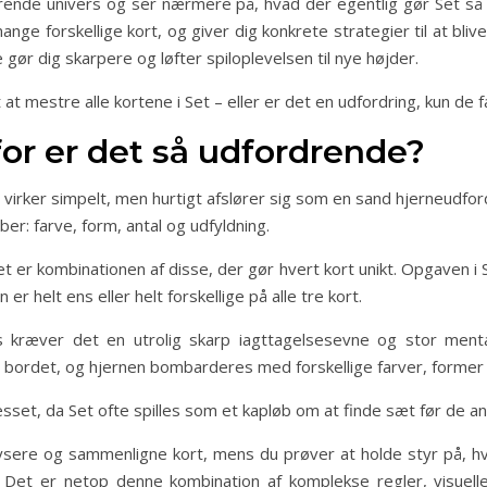
cinerende univers og ser nærmere på, hvad der egentlig gør Set s
nge forskellige kort, og giver dig konkrete strategier til at blive
e gør dig skarpere og løfter spiloplevelsen til nye højder.
t mestre alle kortene i Set – eller er det en udfordring, kun de 
for er det så udfordrende?
virker simpelt, men hurtigt afslører sig som en sand hjerneudfordr
er: farve, form, antal og udfyldning.
 er kombinationen af disse, der gør hvert kort unikt. Opgaven i S
er helt ens eller helt forskellige på alle tre kort.
is kræver det en utrolig skarp iagttagelsesevne og stor ment
på bordet, og hjernen bombarderes med forskellige farver, forme
sset, da Set ofte spilles som et kapløb om at finde sæt før de and
lysere og sammenligne kort, mens du prøver at holde styr på, hvi
Det er netop denne kombination af komplekse regler, visuelle 