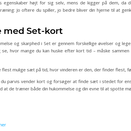
es egenskaber højt for sig selv, mens de kigger på dem, da d
ning: Jo oftere du spiller, jo bedre bliver din hjerne til at g
e med Set-kort
melse og skarphed i Set er gennem forskellige øvelser og lege
og se, hvor mange du kan huske efter kort tid – måske sammen me
 flest mulige sæt på tid, hvor vinderen er den, der finder flest, fø
du parvis vender kort og forsøger at finde sæt i stedet for en
d at de træner både din hukommelse og din evne til at spotte møn
her