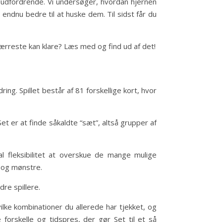
å udfordrende. Vi undersøger, hvordan hjernen
 endnu bedre til at huske dem. Til sidst får du
færreste kan klare? Læs med og find ud af det!
ing. Spillet består af 81 forskellige kort, hvor
et er at finde såkaldte “sæt”, altså grupper af
al fleksibilitet at overskue de mange mulige
r og mønstre.
re spillere.
lke kombinationer du allerede har tjekket, og
forskelle og tidspres, der gør Set til et så