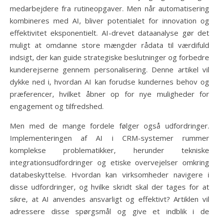
medarbejdere fra rutineopgaver. Men når automatisering
kombineres med AI, bliver potentialet for innovation og
effektivitet eksponentielt. AI-drevet dataanalyse gør det
muligt at omdanne store mængder rådata til værdifuld
indsigt, der kan guide strategiske beslutninger og forbedre
kunderejserne gennem personalisering. Denne artikel vil
dykke ned i, hvordan AI kan forudse kundernes behov og
præferencer, hvilket åbner op for nye muligheder for
engagement og tilfredshed.
Men med de mange fordele følger også udfordringer.
Implementeringen af AI i CRM-systemer rummer
komplekse problematikker, herunder tekniske
integrationsudfordringer og etiske overvejelser omkring
databeskyttelse. Hvordan kan virksomheder navigere i
disse udfordringer, og hvilke skridt skal der tages for at
sikre, at AI anvendes ansvarligt og effektivt? Artiklen vil
adressere disse spørgsmål og give et indblik i de